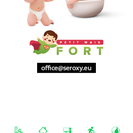
Sitemap
Mentions Légales
A Propos De
Nous
monza-analytics.com
Nos Projets