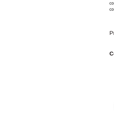
co
co
P
C