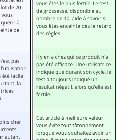
ésultat est
vous êtes le plus fertile. Le test
 lot de 20
de grossesse, disponible au
e vous
nombre de 10, aide à savoir si
cquérir à
vous êtes enceinte dès le retard
teinte de
des règles.
Il y en a chez qui ce produit n’a
n’est pas
pas été efficace. Une utilisatrice
l’utilisation
indique que durant son cycle, le
 été facile
test a toujours indiqué un
urtant, la
résultat négatif, alors qu’elle est
atrices
fertile.
.
Cet article à meilleure valeur
oins cher
vous évite tout tâtonnement
urrents,
lorsque vous souhaitez avoir un
our autant