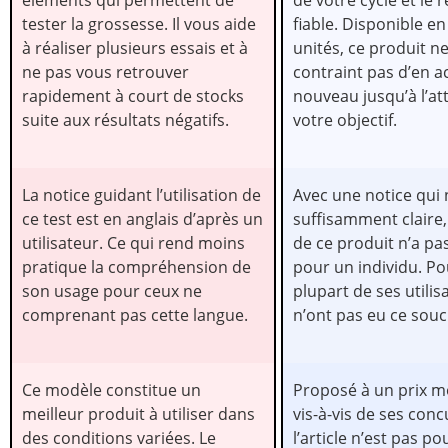
éléments qui permettent de
de votre cycle et le r
tester la grossesse. Il vous aide
fiable. Disponible en
à réaliser plusieurs essais et à
unités, ce produit n
ne pas vous retrouver
contraint pas d’en a
rapidement à court de stocks
nouveau jusqu’à l’at
suite aux résultats négatifs.
votre objectif.
La notice guidant l’utilisation de
Avec une notice qui 
ce test est en anglais d’après un
suffisamment claire, 
utilisateur. Ce qui rend moins
de ce produit n’a pas
pratique la compréhension de
pour un individu. Po
son usage pour ceux ne
plupart de ses utilis
comprenant pas cette langue.
n’ont pas eu ce souci
Ce modèle constitue un
Proposé à un prix m
meilleur produit à utiliser dans
vis-à-vis de ses conc
des conditions variées. Le
l’article n’est pas p