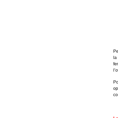
Pe
la
fe
l’
Po
op
co