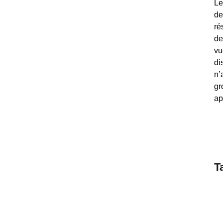
Le
de
ré
de
vu
di
n’
gr
ap
T