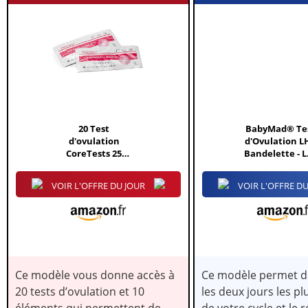
N
IS
ON
20 Test
BabyMad® Te
X
d'ovulation
d'Ovulation LH
CoreTests 25
Bandelette - L
mlU/ml 3 mm +
de 20...
10...
VOIR L'OFFRE DU JOUR
VOIR L'OFFRE DU
Ce modèle vous donne accès à
Ce modèle permet d
20 tests d’ovulation et 10
les deux jours les plu