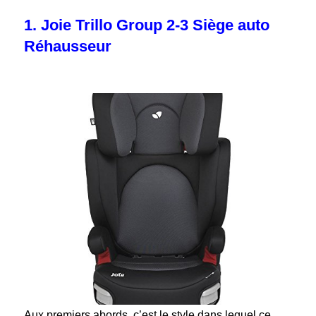
1. Joie Trillo Group 2-3 Siège auto
Réhausseur
Aux premiers abords, c’est le style dans lequel ce