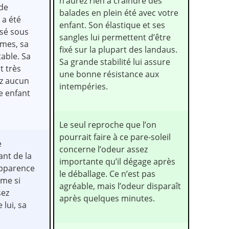
n’aurez rien à craindre des
 de
balades en plein été avec votre
 a été
enfant. Son élastique et ses
isé sous
sangles lui permettent d’être
êmes, sa
fixé sur la plupart des landaus.
table. Sa
Sa grande stabilité lui assure
t très
une bonne résistance aux
ez aucun
intempéries.
e enfant
Le seul reproche que l’on
pourrait faire à ce pare-soleil
e
concerne l’odeur assez
ant de la
importante qu’il dégage après
apparence
le déballage. Ce n’est pas
me si
agréable, mais l’odeur disparaît
sez
après quelques minutes.
 lui, sa