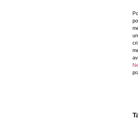
Po
po
me
un
cr
me
av
N
pr
T