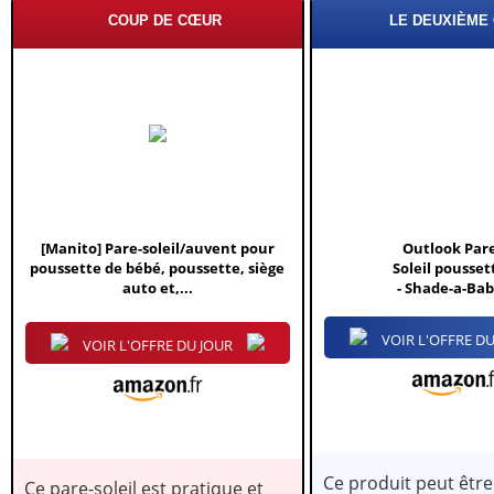
COUP DE CŒUR
LE DEUXIÈME
N
IS
ON
[Manito] Pare-soleil/auvent pour
Outlook Par
X
poussette de bébé, poussette, siège
Soleil pousset
auto et,...
- Shade-a-Ba
Noir
VOIR L'OFFRE DU
VOIR L'OFFRE DU JOUR
Ce produit peut être 
Ce pare-soleil est pratique et