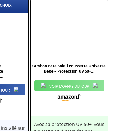
 CHOIX
e
Zamboo Pare Soleil Poussette Universel
te
Bébé – Protection UV 50+...
be
VOIR L'OFFRE DU JOUR
 JOUR
Avec sa protection UV 50+, vous
installé sur