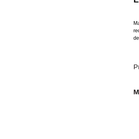
Ma
re
de
P
M