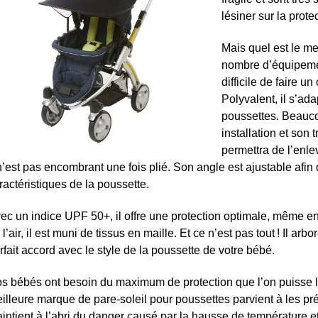
lésiner sur la prote
Mais quel est le me
nombre d’équipemen
difficile de faire 
Polyvalent, il s’ad
poussettes. Beauco
installation et son 
permettra de l’enle
 n’est pas encombrant une fois plié. Son angle est ajustable afin
ractéristiques de la poussette.
ec un indice UPF 50+, il offre une protection optimale, même en
 l’air, il est muni de tissus en maille. Et ce n’est pas tout ! Il a
rfait accord avec le style de la poussette de votre bébé.
s bébés ont besoin du maximum de protection que l’on puisse le
illeure marque de pare-soleil pour poussettes parvient à les pr
intient à l’abri du danger causé par la hausse de température et