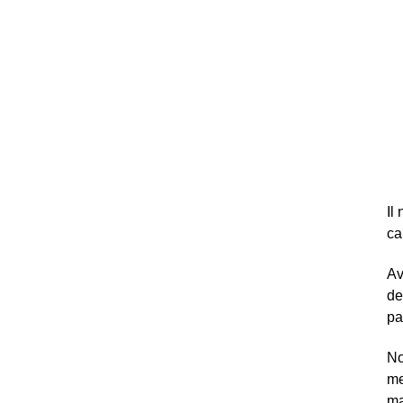
Il
ca
Av
de
pa
No
me
ma