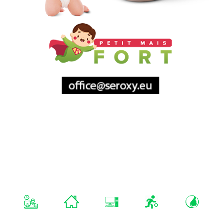
Sitemap
Mentions Légales
A Propos De
Nous
monza-analytics.com
Nos Projets