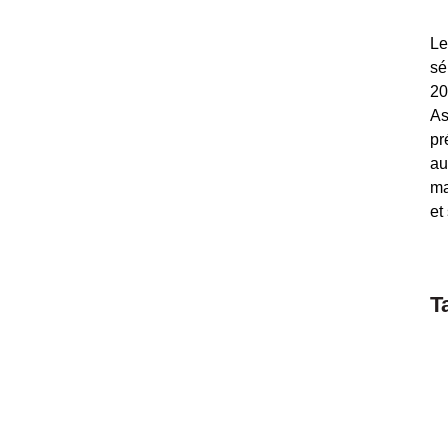
Le
sé
20
As
pr
au
ma
et
T