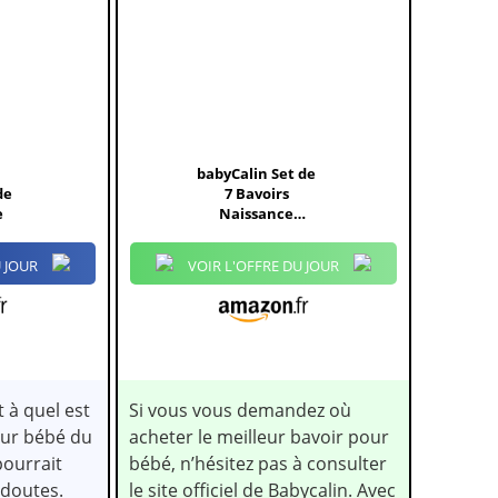
babyCalin Set de
de
7 Bavoirs
e
Naissance
Brodés 17 x 29...
 JOUR
VOIR L'OFFRE DU JOUR
 à quel est
Si vous vous demandez où
our bébé du
acheter le meilleur bavoir pour
pourrait
bébé, n’hésitez pas à consulter
 doutes.
le site officiel de Babycalin. Avec