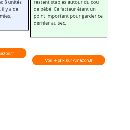
c 8 unités
restent stables autour du cou
il y a de
de bébé. Ce facteur étant un
omies.
point important pour garder ce
dernier au sec.
mazon.fr
Voir le prix sur Amazon.fr