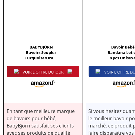
N
IS
ON
BABYBJÖRN
Bavoir Bébé
X
Bavoirs Souples
Bandana Lot 
Turquoise/Orange
8 pcs Unisex
Lot de 2
VOIR L'OFFRE DU JOUR
VOIR L'OFFRE DU
En tant que meilleure marque
Si vous hésitez quant
de bavoirs pour bébé,
le meilleur bavoir p
BabyBjörn satisfait ses clients
marché, ce produit 
avec ses produits de qualité
faire disparaître vos