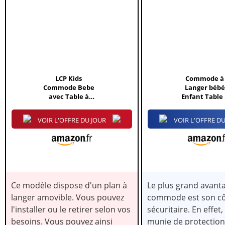
N
IS
ON
LCP Kids
Commode à
X
Commode Bebe
Langer bébé
avec Table à
Enfant Table
Langer
Langer Paula +
Amoviable |...
VOIR L'OFFRE DU JOUR
VOIR L'OFFRE DU
Ce modèle dispose d'un plan à
Le plus grand avanta
langer amovible. Vous pouvez
commode est son c
l'installer ou le retirer selon vos
sécuritaire. En effet, 
besoins. Vous pouvez ainsi
munie de protection