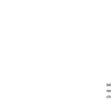
bé
re
ch