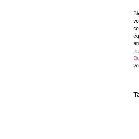
Bi
vo
co
éq
am
je
Ou
vo
T