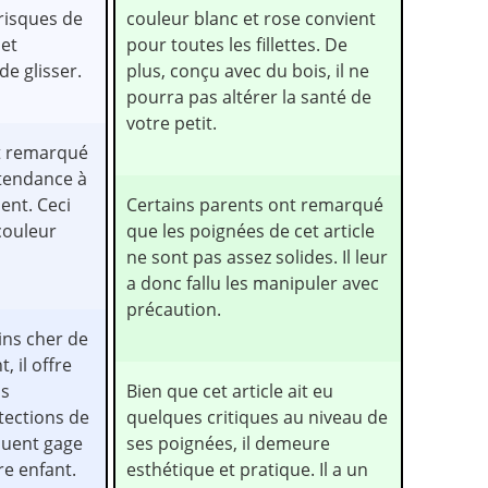
 risques de
couleur blanc et rose convient
 et
pour toutes les fillettes. De
e glisser.
plus, conçu avec du bois, il ne
pourra pas altérer la santé de
votre petit.
t remarqué
 tendance à
ment. Ceci
Certains parents ont remarqué
couleur
que les poignées de cet article
ne sont pas assez solides. Il leur
a donc fallu les manipuler avec
précaution.
ins cher de
, il offre
ns
Bien que cet article ait eu
otections de
quelques critiques au niveau de
jouent gage
ses poignées, il demeure
re enfant.
esthétique et pratique. Il a un