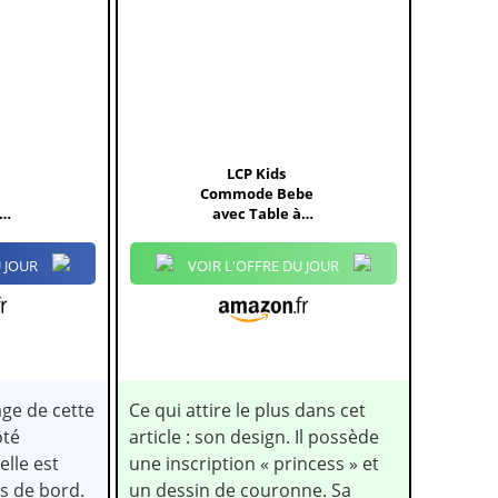
LCP Kids
Commode Bebe
 à
avec Table à
...
Langer
Amoviable |...
 JOUR
VOIR L'OFFRE DU JOUR
ge de cette
Ce qui attire le plus dans cet
ôté
article : son design. Il possède
elle est
une inscription « princess » et
s de bord.
un dessin de couronne. Sa