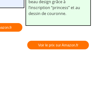
beau design grâce à
l’inscription “princess” et au
dessin de couronne.
mazon.fr
Voir le prix sur Amazon.fr