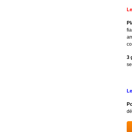
Le
Pl
fi
am
c
3 
se
Le
Po
dé