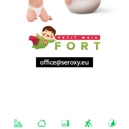
Sitemap
Mentions Légales
A Propos De
Nous
monza-analytics.com
Nos Projets